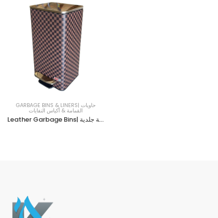
GARBAGE BINS & LINERS| حاويات
القمامة & أكياس النفايات
Leather Garbage Bins| حاويات قمامة جلدية